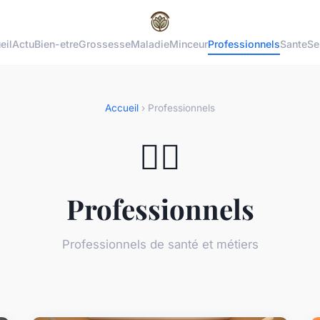
eil
Actu
Bien-etre
Grossesse
Maladie
Minceur
Professionnels
Sante
Se
Accueil
› Professionnels
👨‍⚕️
Professionnels
Professionnels de santé et métiers