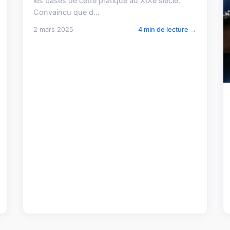
les bases de cette pratique au XIXe siècle.
Convaincu que d...
2 mars 2025
4 min de lecture →