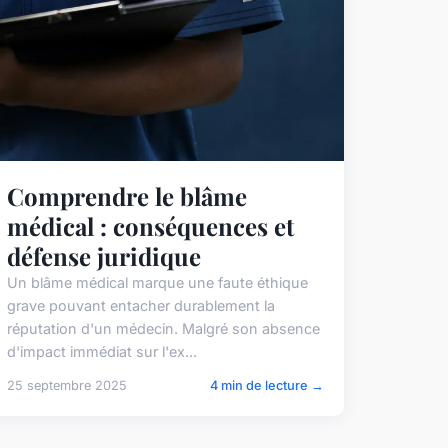
Comprendre le blâme
médical : conséquences et
défense juridique
Un blâme médical marque une faute éthique
grave pouvant entacher durablement la
réputation d'un médecin. Malgré son absence
d'impact immédiat sur l'ex...
25 septembre 2025
4 min de lecture →