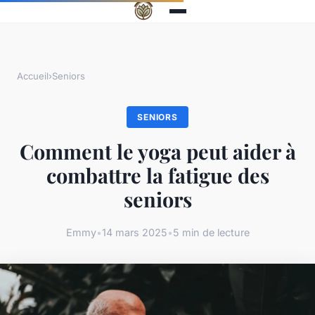
Accueil
›
Seniors
SENIORS
Comment le yoga peut aider à
combattre la fatigue des
seniors
Emmy
•
14 mars 2025
•
5 min de lecture