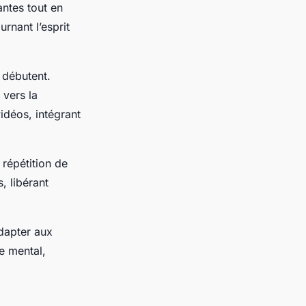
antes tout en
rnant l’esprit
 débutent.
 vers la
vidéos, intégrant
a répétition de
, libérant
dapter aux
e mental,