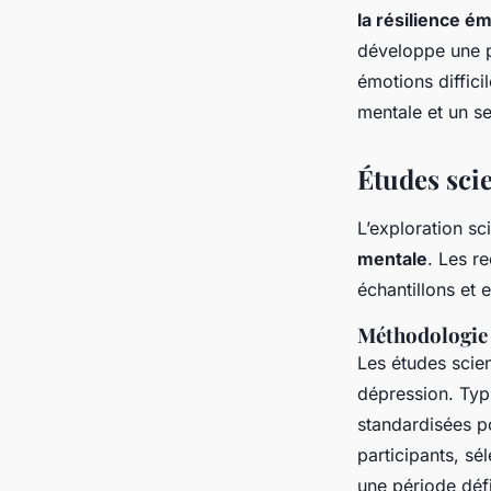
la résilience é
développe une p
émotions diffici
mentale et un s
Études scie
L’exploration sc
mentale
. Les r
échantillons et 
Méthodologie 
Les études scien
dépression. Typi
standardisées p
participants, sé
une période défi