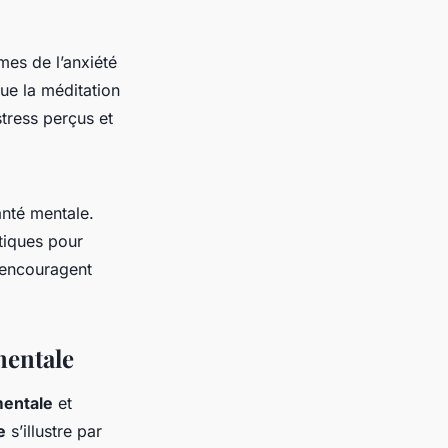
mes de l’anxiété
ue la méditation
stress perçus et
anté mentale.
tiques pour
s encouragent
mentale
mentale
et
e
s’illustre par