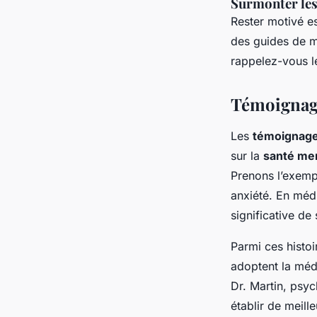
Surmonter les 
Rester motivé es
des guides de mé
rappelez-vous 
Témoignage
Les
témoignag
sur la
santé me
Prenons l’exempl
anxiété. En méd
significative de
Parmi ces histo
adoptent la méd
Dr. Martin, psyc
établir de meil