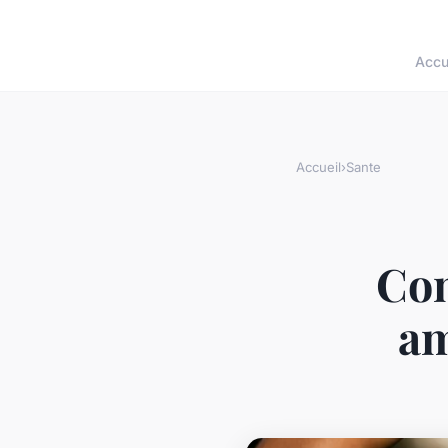
Accu
Accueil
›
Sante
Com
am