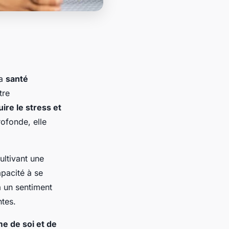
la
santé
tre
ire le stress et
rofonde, elle
ultivant une
apacité à se
à un sentiment
ntes.
e de soi et de