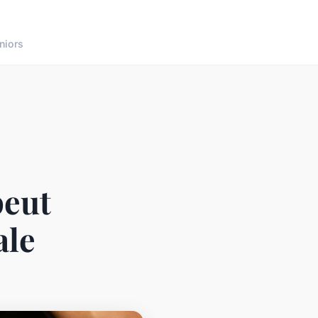
niors
peut
ale