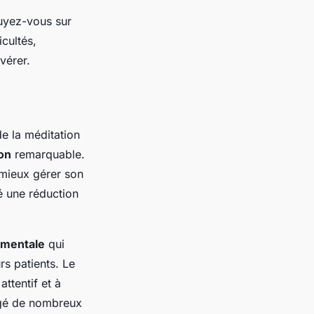
puyez-vous sur
icultés,
vérer.
e la méditation
on
remarquable.
 mieux gérer son
é une réduction
 mentale
qui
s patients. Le
ttentif et à
agé de nombreux