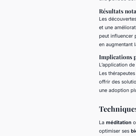
Résultats not
Les découvertes
et une améliorat
peut influencer 
en augmentant la
Implications p
L’application de
Les thérapeutes
offrir des solut
une adoption plu
Techniques
La
méditation
o
optimiser ses
bi