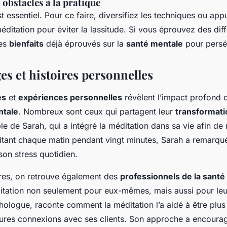
obstacles à la pratique
t essentiel. Pour ce faire, diversifiez les techniques ou ap
ditation pour éviter la lassitude. Si vous éprouvez des diff
les
bienfaits
déjà éprouvés sur la
santé mentale
pour persé
s et histoires personnelles
es
et
expériences personnelles
révèlent l’impact profond d
ntale
. Nombreux sont ceux qui partagent leur
transformati
e de Sarah, qui a intégré la méditation dans sa vie afin de
itant chaque matin pendant vingt minutes, Sarah a remarqu
 son stress quotidien.
ires, on retrouve également des
professionnels de la santé
itation non seulement pour eux-mêmes, mais aussi pour leur
hologue, raconte comment la méditation l’a aidé à être plus a
leures connexions avec ses clients. Son approche a encour