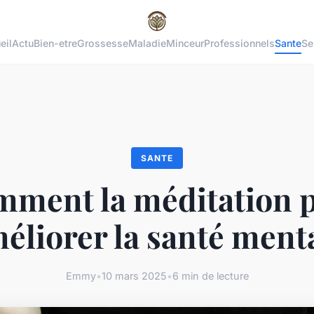
eil
Actu
Bien-etre
Grossesse
Maladie
Minceur
Professionnels
Sante
Se
SANTE
ment la méditation 
éliorer la santé ment
Emmy
•
10 mars 2025
•
6 min de lecture