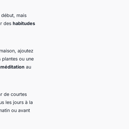
u début, mais
lir des
habitudes
 maison, ajoutez
s plantes ou une
a
méditation
au
r de courtes
 les jours à la
matin ou avant